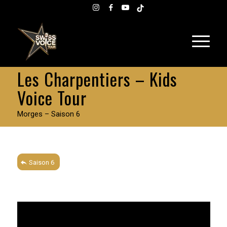
Les Charpentiers – Kids
Voice Tour
Morges – Saison 6
Saison 6