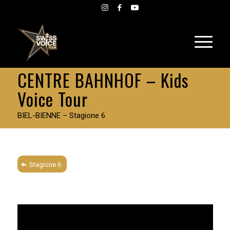
CENTRE BAHNHOF – Kids
Voice Tour
BIEL-BIENNE – Stagione 6
Stagione 6