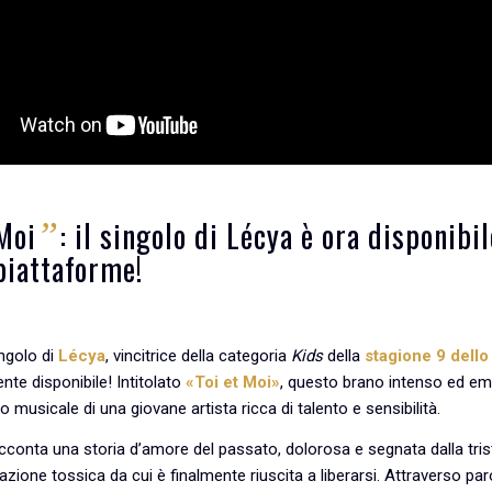
 Moi
: il singolo di Lécya è ora disponibi
”
 piattaforme!
singolo di
Lécya
, vincitrice della categoria
Kids
della
stagione 9 dell
ente disponibile! Intitolato
«Toi et Moi»
, questo brano intenso ed e
o musicale di una giovane artista ricca di talento e sensibilità.
conta una storia d’amore del passato, dolorosa e segnata dalla tri
lazione tossica da cui è finalmente riuscita a liberarsi. Attraverso pa