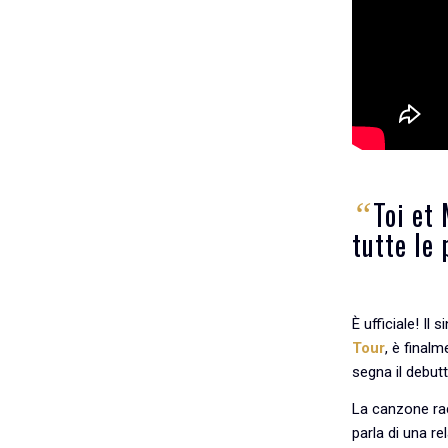
Toi et
“
tutte le
È ufficiale! Il 
Tour
, è finalm
segna il debutt
La canzone rac
parla di una re