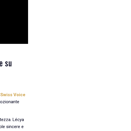
le su
o Swiss Voice
mozionante
stezza. Lécya
role sincere e