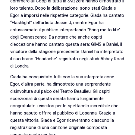
commerciali Coop di tutta la Svizzera hanno dimostrato il
loro talento. Dopo la deliberazione, sono stati Giada e
Egor a imporsi nelle rispettive categorie. Giada ha cantato
“Flashlight” dell’artista Jessie J, mentre Egor ha
entusiasmato il pubblico interpretando “Bring me to life”
degli Evanescence. Da notare che anche ospiti
d’eccezione hanno cantato questa sera; GIMS e Daniel, il
vincitore della stagione precedente. Daniel ha interpretato
il suo brano “Headache” registrato negli studi Abbey Road
di Londra.
Giada ha conquistato tutti con la sua interpretazione.
Egor, d’altra parte, ha dimostrato una sorprendente
disinvoltura sul palco del Teatro Beaulieu. Gli ospiti
eccezionali di questa serata hanno lungamente
congratulato i vincitori per lo spettacolo incredibile che
hanno saputo offrire al pubblico di Losanna. Grazie a
questa vittoria, Giada e Egor riceveranno ciascuno la
registrazione di una canzone originale composta
appositamente per loro.